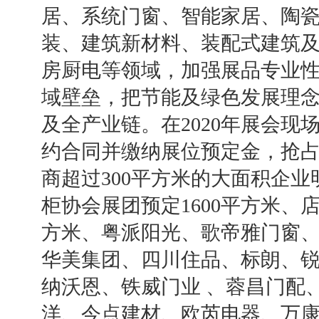
居、系统门窗、智能家居、陶
装、建筑新材料、装配式建筑
房厨电等领域，加强展品专业
域壁垒，把节能及绿色发展理
及全产业链。在2020年展会现
约合同并缴纳展位预定金，抢占
商超过
3
00
平方米的大面积企业
柜协会展团预定
1
600
平方米、
方米、粤派阳光、歌帝雅门窗
华美集团、四川住品、标朗、
纳沃恩、铁威门业
、蓉昌门配
洋
、今点建材、欧芮电器、万