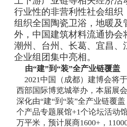
上下游产业链等相关经济活
行业性的非营利性社会组织
组织全国
陶瓷卫浴，地暖及
外，中国建筑材料流通协会
潮州、台州、长葛、宜昌、
企业组团集中亮相。
由
“建”到“装”全产业链覆盖
2021中国（
成都
）建博会
将
西部国际博览城
举办，本届
展
深化由
“建“到“装”全产业链覆盖
个产品专题展馆
+
1个论坛活动
万平米，预计展商
1
600
+，11
00